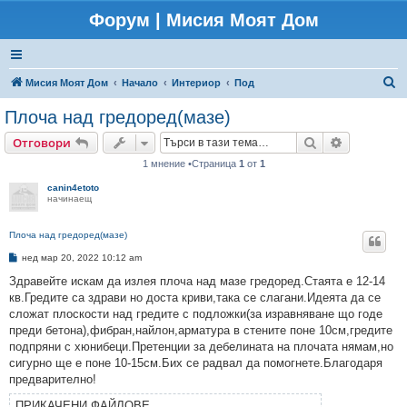
Форум | Мисия Моят Дом
Т
Мисия Моят Дом
Начало
Интериор
Под
ъ
Плоча над гредоред(мазе)
р
Търсене
Разширено
Отговори
с
1 мнение •Страница
1
от
1
е
canin4etoto
н
начинаещ
е
Плоча над гредоред(мазе)
М
нед мар 20, 2022 10:12 am
н
е
Здравейте искам да излея плоча над мазе гредоред.Стаята е 12-14
н
кв.Гредите са здрави но доста криви,така се слагани.Идеята да се
и
е
сложат плоскости над гредите с подложки(за изравняване що годе
преди бетона),фибран,найлон,арматура в стените поне 10см,гредите
подпряни с хюнибеци.Претенции за дебелината на плочата нямам,но
сигурно ще е поне 10-15см.Бих се радвал да помогнете.Благодаря
предварително!
ПРИКАЧЕНИ ФАЙЛОВЕ