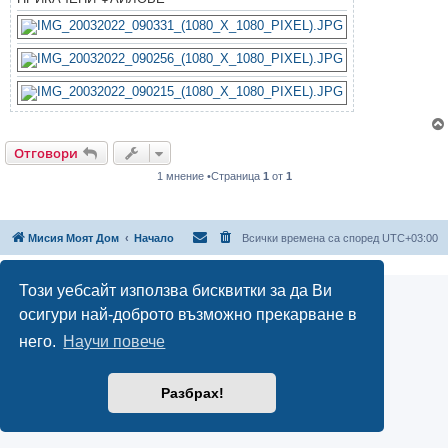
Отговори
1 мнение •Страница
1
от
1
Мисия Моят Дом
Начало
Всички времена са според
UTC+03:00
Този уебсайт използва бисквитки за да Ви
осигури най-доброто възможно прекарване в
него.
Научи повече
Разбрах!