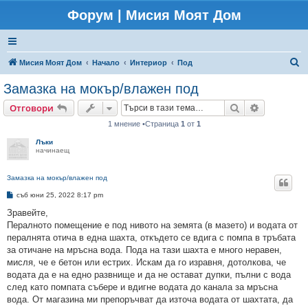
Форум | Мисия Моят Дом
Т
Мисия Моят Дом
Начало
Интериор
Под
ъ
Замазка на мокър/влажен под
р
Търсене
Разширено
Отговори
с
1 мнение •Страница
1
от
1
е
Лъки
н
начинаещ
е
Замазка на мокър/влажен под
М
съб юни 25, 2022 8:17 pm
н
е
Зравейте,
н
Пералното помещение е под нивото на земята (в мазето) и водата от
и
е
пералнята отича в една шахта, откъдето се вдига с помпа в тръбата
за отичане на мръсна вода. Пода на тази шахта е много неравен,
мисля, че е бетон или естрих. Искам да го изравня, дотолкова, че
водата да е на едно развнище и да не остават дупки, пълни с вода
след като помпата събере и вдигне водата до канала за мръсна
вода. От магазина ми препоръчват да източа водата от шахтата, да