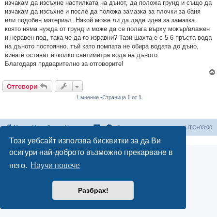
изчакам да изсъхне настилката на дънот, да положа грунд и също да
изчакам да изсъхне и после да положа замазка за плочки за баня
или подобен материал. Някой може ли да даде идея за замазка,
която няма нужда от грунд и може да се полага върху мокър/влажен
и неравен под, така че да го изравни? Тази шахта е с 5-6 пръста вода
на дъното постоянно, тъй като помпата не обира водата до дъно,
винаги остават нчколко сантиметра вода на дъното.
Благодаря прдварително за отговорите!
Отговори
1 мнение •Страница
1
от
1
Мисия Моят Дом
Начало
Всички времена са според
UTC+03:00
Този уебсайт използва бисквитки за да Ви
осигури най-доброто възможно прекарване в
него.
Научи повече
Разбрах!