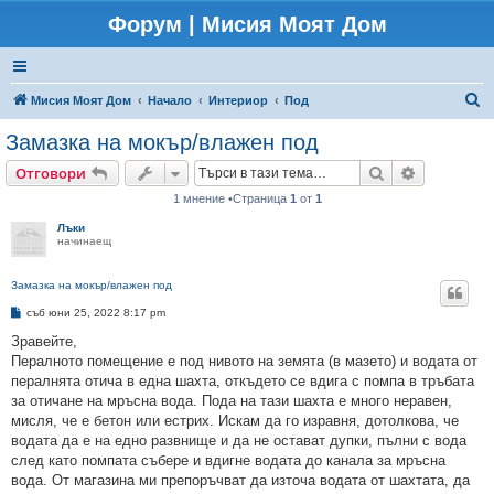
Форум | Мисия Моят Дом
Т
Мисия Моят Дом
Начало
Интериор
Под
ъ
Замазка на мокър/влажен под
р
Търсене
Разширено
Отговори
с
1 мнение •Страница
1
от
1
е
Лъки
н
начинаещ
е
Замазка на мокър/влажен под
М
съб юни 25, 2022 8:17 pm
н
е
Зравейте,
н
Пералното помещение е под нивото на земята (в мазето) и водата от
и
е
пералнята отича в една шахта, откъдето се вдига с помпа в тръбата
за отичане на мръсна вода. Пода на тази шахта е много неравен,
мисля, че е бетон или естрих. Искам да го изравня, дотолкова, че
водата да е на едно развнище и да не остават дупки, пълни с вода
след като помпата събере и вдигне водата до канала за мръсна
вода. От магазина ми препоръчват да източа водата от шахтата, да