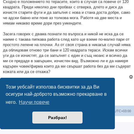
Сходно е положението по терасите, които в случая са повече от 120
квадрата. Преди няколко дни пробвах с отверка, длето и диск да
изчистя старите фуги и да запълня с нова и стана доста добре, само
че адски бавно или поне аз толкова мога. Работя на две места и
нямам никакво време дори през уикендите.
Засега говорих с двама познати по въпроса и никой не иска да се
наеме с такава пипкава работа след като ще вземе по-малко пари от
простото лепене на плочки. Аз от своя страна в никакъв случай няма
да облицовам отново три бани и 120 квадрата тераси. Искам всички
уги да се изчистят, да се запълнят с един и същ нюанс и всичко да
ми се предаде в завършен, изчистен вид. Възможно ли е да намеря
кадърен човек/фирма които да ми свършат работа без да ми съдерат
кожата или да се откажа?
Отговори
Този уебсайт използва бисквитки за да Ви
1 мнение •Страница
1
от
1
осигури най-доброто възможно прекарване в
него.
Научи повече
Мисия Моят Дом
Начало
Всички времена са според
UTC+03:00
Разбрах!