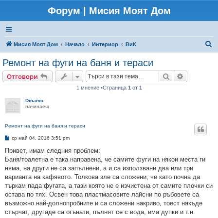
Форум | Мисия Моят Дом
Т
Мисия Моят Дом
Начало
Интериор
ВиК
ъ
Ремонт на фуги на баня и тераси
р
Търсене
Разширено
Отговори
с
1 мнение •Страница
1
от
1
е
Dinamo
н
начинаещ
е
Ремонт на фуги на баня и тераси
М
ср май 04, 2016 3:51 pm
н
е
Привет, имам следния проблем:
н
Баня/тоалетна е така направена, че самите фуги на някои места ги
и
е
няма, на други не са запълнени, а и са използвани два или три
варианта на кафявото. Толкова зле са сложени, че като почна да
търкам пада фугата, а тази която не е изчистена от самите плочки си
остава по тях. Освен това пластмасовите лайсни по ръбовете са
възможно най-долнопробните и са сложени накриво, тоест някъде
стърчат, другаде са огънати, пълнят се с вода, има дупки и т.н.