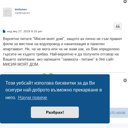
tmilanov
напреднал
М
нед яну 27, 2019 9:10 pm
н
е
Вероятно питате "Мисия моят дом", защото аз лично не съм правил
н
филм за местене на водопровод и канализация в панелен
и
е
апартамент. Не, че не мога или че не знам как, но Вие определено
търсите не където трябва. Най-вероятно е да получите отговор на
Вашето запитване, ако напишете "заявката - питане" в Уеб сайт
МИСИЯ МОЯТ ДОМ.
В и К ремонти 0898370236
Този уебсайт използва бисквитки за да Ви
Отговори
осигури най-доброто възможно прекарване в
2 мнения •Страница
1
от
1
него.
Научи повече
Разбрах!
Мисия Моят Дом
Начало
Всички времена са според
UTC+03:00