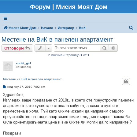
Форум | Мисия Моят Дом
Т
Мисия Моят Дом
Начало
Интериор
ВиК
ъ
Местене на ВиК в панелен апартамент
р
Търсене
Разширено
Отговори
с
2 мнения •Страница
1
от
1
е
sunlit_girl
н
начинаещ
е
Местене на ВиК в панелен апартамент
М
нед яну 27, 2019 7:02 pm
н
е
Здравейте,
н
Изгледах ваше предаване от 2010г., в което сте преустроили панелен
и
е
апартамент като кухнята е станала кабинет, а самата кухня е
преместена в хола. Тъй като бихме искали да направим същото
преустройство на такъв апартамен имам следния въпрос - каква би
била ориентировъчната цена и вие бихте ли могли да го направите ?
Поздрави