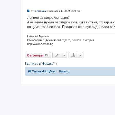
М
от
n.mravov
»
пон авг 24, 2009 3:30 pm
н
е
Лепило за хидроизолация?
н
Ако имате нужда от хидроизолация за стена, то вариант
и
е
на циментова основа. Продават се в сух вид и след заб
Николай Мравов
Ръководител „Технически отдел”, Хенкел България
http://www.ceresit.bg
Отговори
Върни се в “Фасада”
Мисия Моят Дом
Начало