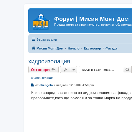
Форум | Мисия Моят Дом
Предаването за строителство, ремонти, обзавеждан
Бързи връзки
Мисия Моят Дом
Начало
Екстериор
Фасада
хидроизолация
Т
Отговори
хидроизолация
М
от
chengeto
»
нед юли 12, 2009 4:58 pm
н
е
Какво според вас лепило за хидроизолация на фасадна
н
препоръчате,като ще помоля и за точна марка на проду
и
е