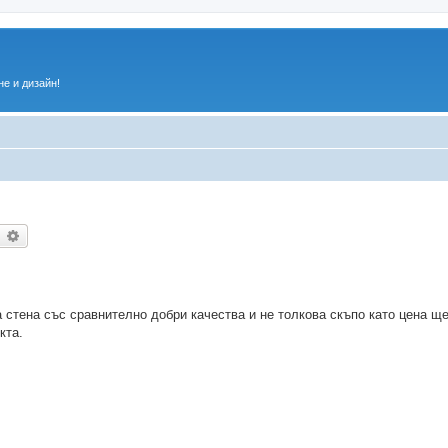
е и дизайн!
ърсене
Разширено търсене
 стена със сравнително добри качества и не толкова скъпо като цена щ
кта.