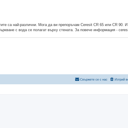
ите са най-различни. Мога да ви препоръчам Ceresit CR 65 или CR 90. И
ъркване с вода се полагат върху стената. За повече информация - ceresi
Свържете се с нас
Изтрий в