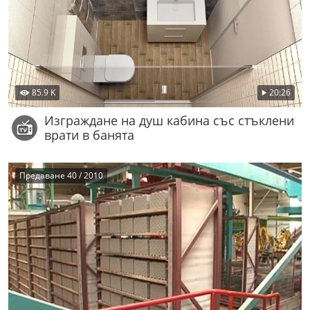
85.9 K
20:26
Изграждане на душ кабина със стъклени
врати в банята
Предаване 40 / 2010