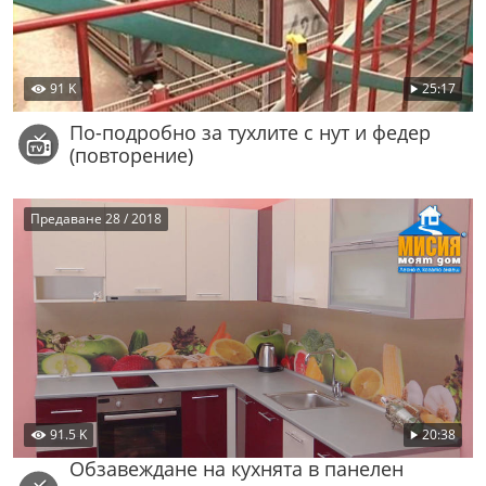
91 K
25:17
По-подробно за тухлите с нут и федер
(повторение)
Предаване 28 / 2018
91.5 K
20:38
Обзавеждане на кухнята в панелен