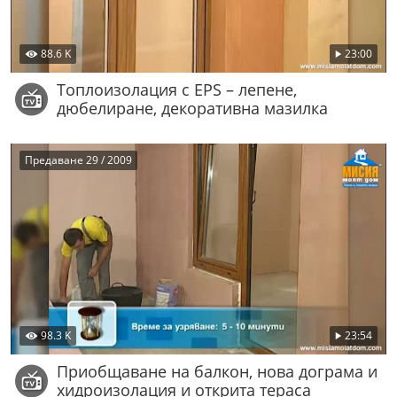
88.6 K
23:00
Топлоизолация с EPS – лепене,
дюбелиране, декоративна мазилка
Предаване 29 / 2009
98.3 K
23:54
Приобщаване на балкон, нова дограма и
хидроизолация и открита тераса