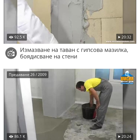
92.5 K
20:32
Измазване на таван с гипсова мазилка,
боядисване на стени
Предаване 26 / 2009
86.1 K
20:24