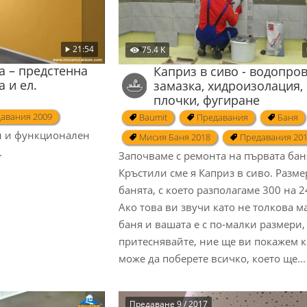
21:54
75.4 K
а – предстенна
Каприз в сиво - водопров
 и ел.
замазка, хидроизолация,
плочки, фугиране
авания 2009
Baumit
Предавания
Баня
н и функционален
Мисия Баня 2018
Предавания 20
.
Започваме с ремонта на първата бан
Кръстили сме я Каприз в сиво. Разме
банята, с което разполагаме 300 на 2
Ако това ви звучи като не толкова м
баня и вашата е с по-малки размери,
притеснявайте, ние ще ви покажем к
може да поберете всичко, което ще...
Предаване 9 / 2017