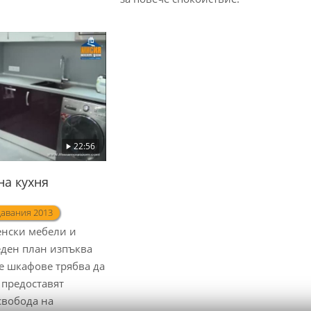
22:56
на кухня
авания 2013
енски мебели и
еден план изпъква
е шкафове трябва да
 предоставят
свобода на