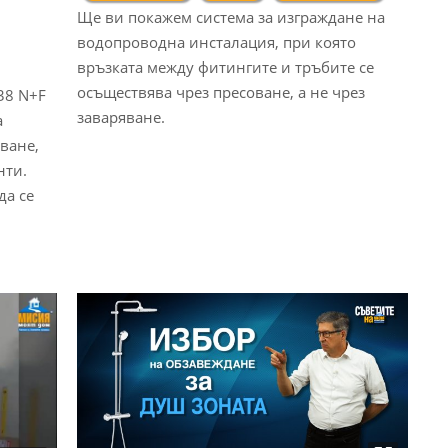
Ще ви покажем система за изграждане на
водопроводна инсталация, при която
връзката между фитингите и тръбите се
осъществява чрез пресоване, а не чрез
38 N+F
заваряване.
а
ване,
нти.
да се