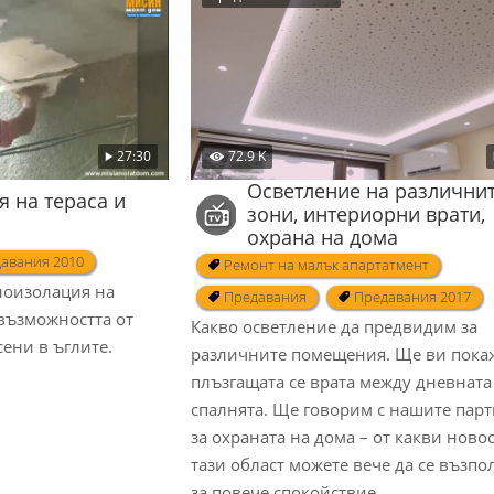
27:30
72.9 K
Осветление на различни
 на тераса и
зони, интериорни врати,
охрана на дома
авания 2010
Ремонт на малък апартатмент
лоизолация на
Предавания
Предавания 2017
възможността от
Какво осветление да предвидим за
сени в ъглите.
различните помещения. Ще ви пока
плъзгащата се врата между дневната
спалнята. Ще говорим с нашите пар
за охраната на дома – от какви ново
тази област можете вече да се възпо
за повече спокойствие.