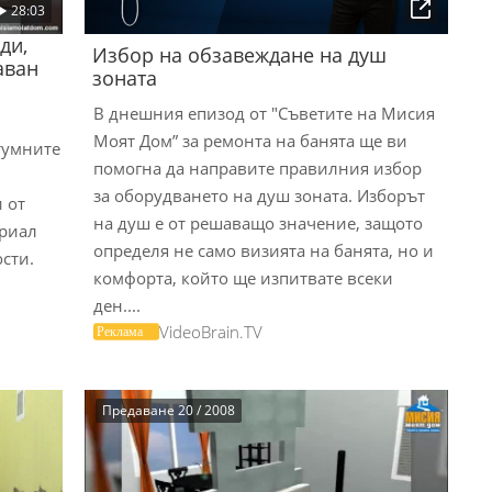
28:03
ди,
Избор на обзавеждане на душ
аван
зоната
В днешния епизод от "Съветите на Мисия
Моят Дом” за ремонта на банята ще ви
итумните
помогна да направите правилния избор
за оборудването на душ зоната. Изборът
 от
на душ е от решаващо значение, защото
ериал
определя не само визията на банята, но и
сти.
комфорта, който ще изпитвате всеки
ден....
VideoBrain.TV
Предаване 20 / 2008