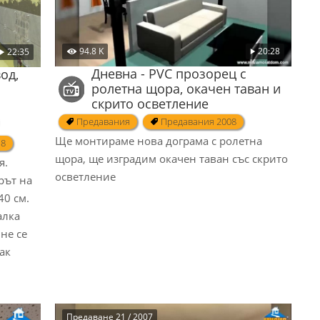
94.8 K
20:28
22:35
Дневна - PVC прозорец с
од,
ролетна щора, окачен таван и
скрито осветление
Предавания
Предавания 2008
Ще монтираме нова дограма с ролетна
18
щора, ще изградим окачен таван със скрито
я.
осветление
рът на
40 см.
алка
 не се
ак
Предаване 21 / 2007