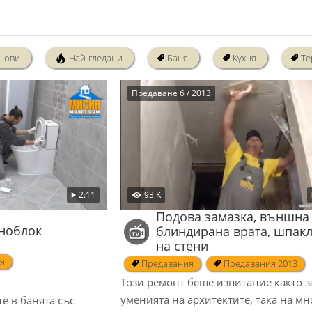
нови
Най-гледани
Баня
Кухня
Те
Предаване 6 / 2013
93 K
2:11
Подова замазка, външна
ноблок
блиндирана врата, шпак
на стени
я
Предавания
Предавания 2013
Този ремонт беше изпитание както з
уменията на архитектите, така на мн
 в банята със