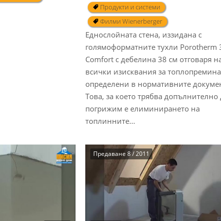
Продукти и системи
Филми Wienerberger
Еднослойната стена, иззидана с
голямоформатните тухли Porotherm 
Comfort с дебелина 38 см отговаря н
всички изисквания за топлопремина
определени в нормативните докуме
Това, за което трябва допълнително 
погрижим е елиминирането на
топлинните...
Предаване 8 / 2011