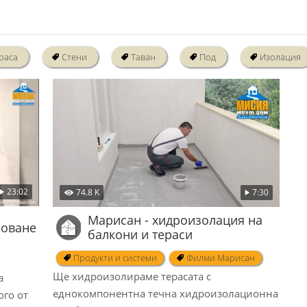
раса
Стени
Таван
Под
Изолация
23:02
74.8 K
7:30
Марисан - хидроизолация на
ловане
балкони и тераси
Продукти и системи
Филми Марисан
Ще хидроизолираме терасата с
а
еднокомпонентна течна хидроизолационна
ого от