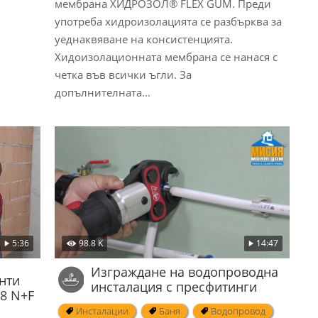
мембрана ХИДРОЗОЛ® FLEX GUM. Преди
употреба хидроизолацията се разбърква за
уеднаквяване на консистенцията.
Хидоизолационната мембрана се нанася с
четка във всички ъгли. За
допълнителната...
98.8 K
14:47
5:36
Изграждане на водопроводна
нти
инсталация с пресфитинги
38 N+F
Инсталации
Баня
Водопровод