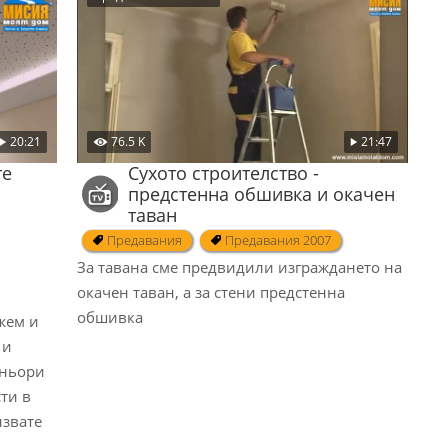
76.5 K
21:47
20:21
Сухото строителство -
те
предстенна обшивка и окачен
таван
Предавания
Предавания 2007
За тавана сме предвидили изграждането на
окачен таван, а за стени предстенна
обшивка
жем и
 и
тньори
сти в
лзвате