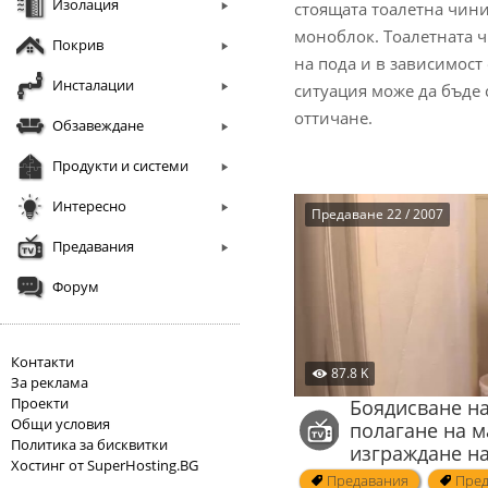
Изолация
стоящата тоалетна чини
моноблок. Тоалетната 
Покрив
на пода и в зависимост
Инсталации
ситуация може да бъде 
оттичане.
Обзавеждане
Продукти и системи
Интересно
Предаване 22 / 2007
Предавания
Форум
Контакти
87.8 K
За реклама
Проекти
Боядисване на
Общи условия
полагане на м
Политика за бисквитки
изграждане на
Хостинг от SuperHosting.BG
Предавания
Пред