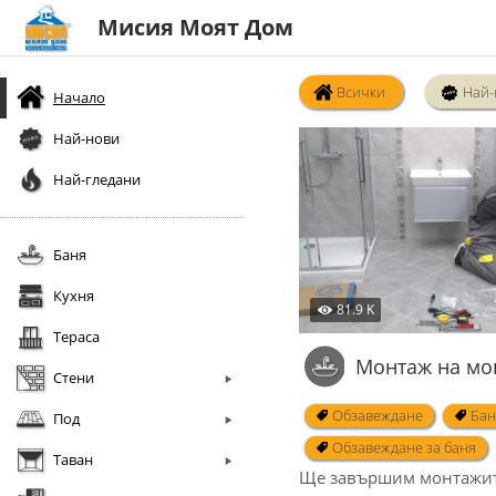
Мисия Моят Дом
Всички
Най-
Начало
Най-нови
Най-гледани
Баня
Кухня
81.9 K
Тераса
Монтаж на мо
Стени
Обзавеждане
Бан
Под
Обзавеждане за баня
Таван
Ще завършим монтажите