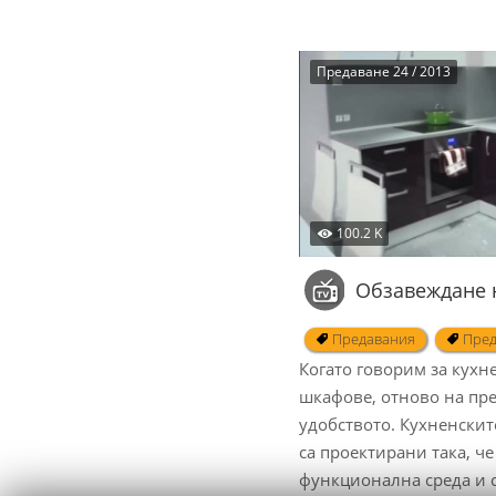
Предаване 24 / 2013
100.2 K
Обзавеждане 
Предавания
Пред
Когато говорим за кухн
шкафове, отново на пр
удобството. Кухненскит
са проектирани така, че
функционална среда и 