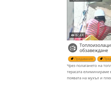
82.4 K
Топлоизолация
обзавеждане
Предавания
Пред
Чрез полагането на топ
терасата елиминираме 
появата на мухъл и пле