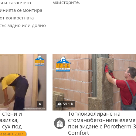
майсторите.
я и казанчето -
чинията се монтира
 от конкретната
със задно или долно
59.1 K
 стени и
Топлоизолиране на
азилка,
стоманобетонните елеме
 сух под
при зидане с Porotherm 
Comfort
авания 2007