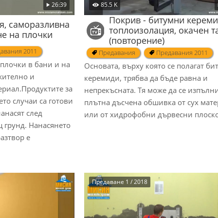
26:39
85.5 K
Покрив - битумни кереми
я, саморазливна
топлоизолация, окачен т
не на плочки
(повторение)
авания 2011
Предавания
Предавания 2011
 плочки в бани и на
Основата, върху която се полагат б
жително и
керемиди, трябва да бъде равна и
риал.Продуктите за
непрекъсната. Тя може да се изпълни
то случаи са готови
плътна дъсчена обшивка от сух мат
нанасят след
или от хидрофобни дървесни плоско
 грунд. Нанасянето
азтвор е
Предаване 1 / 2018