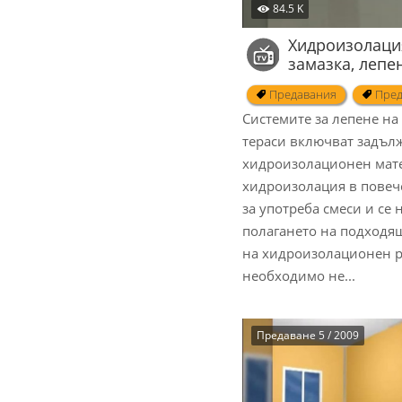
84.5 K
Хидроизолаци
замазка, лепе
Предавания
Пред
Системите за лепене на
тераси включват задъл
хидроизолационен мате
хидроизолация в повече
за употреба смеси и се 
полагането на подходящ
на хидроизолационен р
необходимо не...
Предаване 5 / 2009