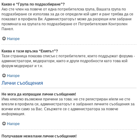
Какво е “Група по подразбиране”?
Ако сте член на повече от една потребителска група, Вашата група по
подразбиране се използва за да се определи кой цвят и ранг трябва да се
показват в профила Ви. Администраторът може да разреши или забрани
промяната на групата по подразбиране от Потребителския Контролен
Панел.
Нагоре
Каква е тази връзка “Екипът”?
Тази страница показва списък с потребителите, които поддържат форума -
администратори, модератори, както и други подробности като това кой
форум модерират и т.н.
Нагоре
Лични съобщения
Не мога да изпращам лични съобщения!
Има няколко възможни причини за това: не сте регистриран и/или не сте
влезли в профила си, администраторът е забранил личните съобщения за
всички или само за Вас. Свържете се с администратора за повече
информация.
Нагоре
Получавам нежелани лични съобщения!