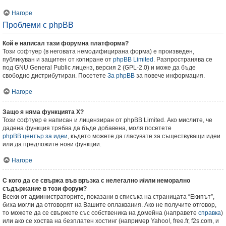
Нагоре
Проблеми с phpBB
Кой е написал тази форумна платформа?
Този софтуер (в неговата немодифицирана форма) е произведен,
публикуван и защитен от копиране от
phpBB Limited
. Разпространява се
под GNU General Public лиценз, версия 2 (GPL-2.0) и може да бъде
свободно дистрибутиран. Посетете
За phpBB
за повече информация.
Нагоре
Защо я няма функцията X?
Този софтуер е написан и лицензиран от phpBB Limited. Ако мислите, че
дадена функция трябва да бъде добавена, моля посетете
phpBB център за идеи
, където можете да гласувате за съществуващи идеи
или да предложите нови функции.
Нагоре
С кого да се свържа във връзка с нелегално и/или неморално
съдържание в този форум?
Всеки от администраторите, показани в списъка на страницата “Екипът”,
биха могли да отговорят на Вашите оплаквания. Ако не получите отговор,
то можете да се свържете със собственика на домейна (направете
справка
)
или ако се хоства на безплатен хостинг (например Yahoo!, free.fr, f2s.com, и