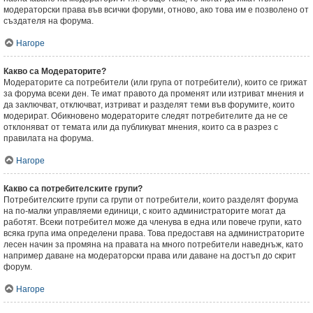
модераторски права във всички форуми, отново, ако това им е позволено от
създателя на форума.
Нагоре
Какво са Модераторите?
Модераторите са потребители (или група от потребители), които се грижат
за форума всеки ден. Те имат правото да променят или изтриват мнения и
да заключват, отключват, изтриват и разделят теми във форумите, които
модерират. Обикновено модераторите следят потребителите да не се
отклоняват от темата или да публикуват мнения, които са в разрез с
правилата на форума.
Нагоре
Какво са потребителските групи?
Потребителските групи са групи от потребители, които разделят форума
на по-малки управляеми единици, с които администраторите могат да
работят. Всеки потребител може да членува в една или повече групи, като
всяка група има определени права. Това предоставя на администраторите
лесен начин за промяна на правата на много потребители наведнъж, като
например даване на модераторски права или даване на достъп до скрит
форум.
Нагоре