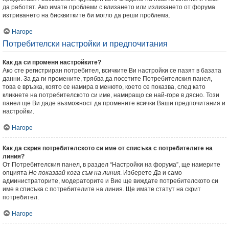
да работят. Ако имате проблеми с влизането или излизането от форума
изтриването на бисквитките би могло да реши проблема.
Нагоре
Потребителски настройки и предпочитания
Как да си променя настройките?
Ако сте регистриран потребител, всичките Ви настройки се пазят в базата
данни. За да ги промените, трябва да посетите Потребителския панел,
това е връзка, която се намира в менюто, което се показва, след като
кликнете на потребителското си име, намиращо се най-горе в дясно. Този
панел ще Ви даде възможност да промените всички Ваши предпочитания и
настройки.
Нагоре
Как да скрия потребителското си име от списъка с потребителите на
линия?
От Потребителския панел, в раздел “Настройки на форума”, ще намерите
опцията
Не показвай кога съм на линия
. Изберете
Да
и само
администраторите, модераторите и Вие ще виждате потребителското си
име в списъка с потребителите на линия. Ще имате статут на скрит
потребител.
Нагоре