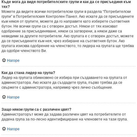
Къде мога да видя потребителските групи и как да се присъединя към
тях?
Можете да видите всички потребителски групи в раздела “Потребителски
групи” в Потребителския Контролен Панел. Ако искате да се присъедините
към някоя от групите, можете да го направите като изберете съответния
бутон. Не всички групи са с отворен достъп. Някои от тях изискват
одобрение за присъединяване, някои са затворени, а някои даже са
невидими за другите потребители. Ако групата е с отворен достъп, можете
да се присъедините към нея, чрез избиране на съответния бутон. Ако
групата изисква одобрение на членството, то лидера на групата ще трябва
да одобри членството Ви.
Нагоре
Как да стана лидер на група?
Лидер на групата обикновено се избира при създаването на групата от
администратора. Ако искате да създадете група, първо трябва да се
свържете с администратора, например чрез лично съобщение.
Нагоре
Защо някои групи са с различен цвят?
Администраторът може да задава различен цвят на потребителите от
дадена група за по-лесно идентифициране на членовете на тази група.
Нагоре