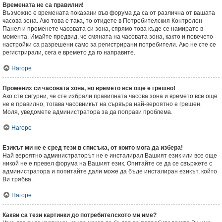
Времената не са правилни!
Възможно е времената показани във форума да са от различна от вашата
часова зона. Ако това е така, то отидете в Потребителския Контролен
Панел и променете часовата си зона, спрямо това къде се намирате в
момента. Имайте предвид, че смяната на часовата зона, както и повечето
настройки са разрешени само за регистрирани потребители. Ако не сте се
регистрирали, сега е времето да го направите.
Нагоре
Промених си часовата зона, но времето все още е грешно!
Ако сте сигурни, че сте избрали правилната часова зона и времето все още
не е правилно, тогава часовникът на сървъра най-вероятно е грешен.
Моля, уведомете администратора за да поправи проблема.
Нагоре
Езикът ми не е сред тези в списъка, от които мога да избера!
Най вероятно администраторът не е инсталирал Вашият език или все още
никой не е превел форума на Вашият език. Опитайте се да се свържете с
администратора и попитайте дали може да бъде инсталиран езикът, който
Ви трябва.
Нагоре
Какви са тези картинки до потребителското ми име?