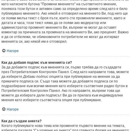
като натиснете бутона "Промени мнението" на съответното мнение,
понякога този бутон е активен само за определено време след като е било
публикувано мнението. Ако някой е отговорил на мнението Ви, под него ще
се появи мелък текст с броя пъти, които сте променяли мнението, както и
датата и часа; този текст няма да се появи ако модератор или
администратор променят мнението Ви, въпреки че могат да оставят
коментар за причината за промяната на мнението Ви, ако преценят. Важно
е да се отбележи, че обикновените потребители не могат да изтирват
мненията си, ако някой им е отговорил.
Нагоре
Как да добавя подпис към мненията си?
За да добавите подпис към мненията си, първо трябва да го създадете
през Потребителския Контролен Панел. След като направите това, можете
да изберете
Добави подпис
опцията при публикуване на мнение за да
прикачите подписа си. Също така можете да добавяте подписа си по
подразбиране към всички мнения като изберете съответния радио бутон в
Потребителския Контролен Панел. Ако го направите, въпреки това ще
можете да избирате дали подписът Ви да се прилага към индивидуални
мнения като изберете съответната опция при публикуване.
Нагоре
Как да създам анкета?
Когато публикувате нова тема или променяте първото мнение на темата,
изберете раздела “Създаване на анкета” под главната форма на мнението;