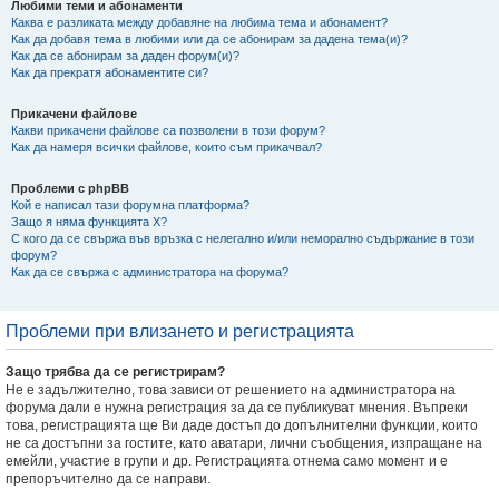
Любими теми и абонаменти
Каква е разликата между добавяне на любима тема и абонамент?
Как да добавя тема в любими или да се абонирам за дадена тема(и)?
Как да се абонирам за даден форум(и)?
Как да прекратя абонаментите си?
Прикачени файлове
Какви прикачени файлове са позволени в този форум?
Как да намеря всички файлове, които съм прикачвал?
Проблеми с phpBB
Кой е написал тази форумна платформа?
Защо я няма функцията X?
С кого да се свържа във връзка с нелегално и/или неморално съдържание в този
форум?
Как да се свържа с администратора на форума?
Проблеми при влизането и регистрацията
Защо трябва да се регистрирам?
Не е задължително, това зависи от решението на администратора на
форума дали е нужна регистрация за да се публикуват мнения. Въпреки
това, регистрацията ще Ви даде достъп до допълнителни функции, които
не са достъпни за гостите, като аватари, лични съобщения, изпращане на
емейли, участие в групи и др. Регистрацията отнема само момент и е
препоръчително да се направи.