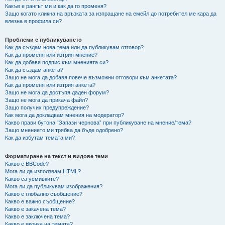
Какъв е рангът ми и как да го променя?
Защо когато кликна на връзката за изпращане на емейл до потребител ме кара да
влезна в профила си?
Проблеми с публикуването
Как да създам нова тема или да публикувам отговор?
Как да променя или изтрия мнение?
Как да добавя подпис към мненията си?
Как да създам анкета?
Защо не мога да добавя повече възможни отговори към анкетата?
Как да променя или изтрия анкета?
Защо не мога да достъпя даден форум?
Защо не мога да прикача файл?
Защо получих предупреждение?
Как мога да докладвам мнения на модератор?
Какво прави бутона “Запази чернова” при публикуване на мнение/тема?
Защо мнението ми трябва да бъде одобрено?
Как да избутам темата ми?
Форматиране на текст и видове теми
Какво е BBCode?
Мога ли да използвам HTML?
Какво са усмивките?
Мога ли да публикувам изображения?
Какво е глобално съобщение?
Какво е важно съобщение?
Какво е закачена тема?
Какво е заключена тема?
Какво е иконка на темата?