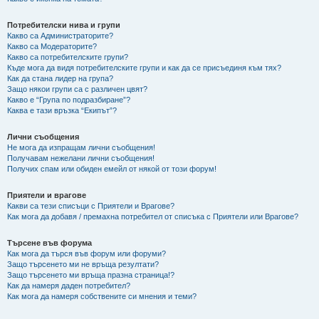
Потребителски нива и групи
Какво са Администраторите?
Какво са Модераторите?
Какво са потребителските групи?
Къде мога да видя потребителските групи и как да се присъединя към тях?
Как да стана лидер на група?
Защо някои групи са с различен цвят?
Какво е “Група по подразбиране”?
Каква е тази връзка “Екипът”?
Лични съобщения
Не мога да изпращам лични съобщения!
Получавам нежелани лични съобщения!
Получих спам или обиден емейл от някой от този форум!
Приятели и врагове
Какви са тези списъци с Приятели и Врагове?
Как мога да добавя / премахна потребител от списъка с Приятели или Врагове?
Търсене във форума
Как мога да търся във форум или форуми?
Защо търсенето ми не връща резултати?
Защо търсенето ми връща празна страница!?
Как да намеря даден потребител?
Как мога да намеря собствените си мнения и теми?