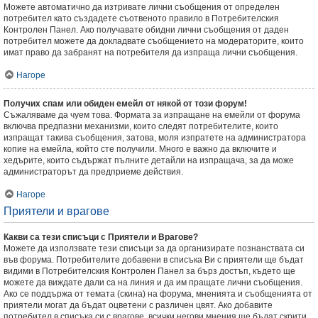
Можете автоматично да изтривате лични съобщения от определен
потребител като създадете съотвеното правило в Потребителския
Контролен Панел. Ако получавате обидни лични съобщения от даден
потребител можете да докладвате съобщението на модераторите, които
имат право да забранят на потребителя да изпраща лични съобщения.
Нагоре
Получих спам или обиден емейл от някой от този форум!
Съжаляваме да чуем това. Формата за изпращане на емейли от форума
включва предпазни механизми, които следят потребителите, които
изпращат такива съобщения, затова, моля изпратете на администратора
копие на емейла, който сте получили. Много е важно да включите и
хедърите, които съдържат пълните детайли на изпращача, за да може
администраторът да предприеме действия.
Нагоре
Приятели и врагове
Какви са тези списъци с Приятели и Врагове?
Можете да използвате тези списъци за да организирате познанствата си
във форума. Потребителите добавени в списъка Ви с приятели ще бъдат
видими в Потребителския Контролен Панел за бърз достъп, където ще
можете да виждате дали са на линия и да им пращате лични съобщения.
Ако се поддържа от темата (скина) на форума, мненията и съобщенията от
приятели могат да бъдат оцветени с различен цвят. Ако добавите
потребител в списъка си с врагове, всички негови мнения ще бъдат скрити