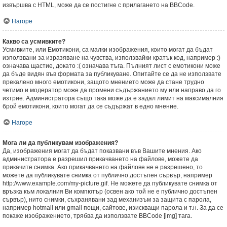
извършва с HTML, може да се постигне с прилагането на BBCode.
Нагоре
Какво са усмивките?
Усмивките, или Емотикони, са малки изображения, които могат да бъдат
използвани за изразяване на чувства, използвайки кратък код, например :)
означава щастие, докато :( означава тъга. Пълният лист с емотикони може
да бъде видян във формата за публикуване. Опитайте се да не използвате
прекалено много емотикони, защото мнението може да стане трудно
четимо и модератор може да промени съдържанието му или направо да го
изтрие. Администратора също така може да е задал лимит на максималния
брой емотикони, които могат да се съдържат в едно мнение.
Нагоре
Мога ли да публикувам изображения?
Да, изображения могат да бъдат показвани във Вашите мнения. Ако
администратора е разрешил прикачването на файлове, можете да
прикачите снимка. Ако прикачването на файлове не е разрешено, то
можете да публикувате снимка от публично достъпен сървър, например
http://www.example.com/my-picture.gif. Не можете да публикувате снимка от
връзка към локалния Ви компютър (освен ако той не е публично достъпен
сървър), нито снимки, съхранявани зад механизъм за защита с парола,
например hotmail или gmail пощи, сайтове, изискващи парола и т.н. За да се
покаже изображението, трябва да използвате BBCode [img] тага.