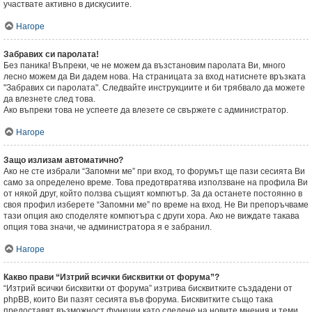
участвате активно в дискусиите.
Нагоре
Забравих си паролата!
Без паника! Въпреки, че не можем да възстановим паролата Ви, много
лесно можем да Ви дадем нова. На страницата за вход натиснете връзката
"Забравих си паролата". Следвайте инструкциите и би трябвало да можете
да влезнете след това.
Ако въпреки това не успеете да влезете се свържете с администратор.
Нагоре
Защо излизам автоматично?
Ако не сте избрали “Запомни ме” при вход, то форумът ще пази сесията Ви
само за определено време. Това предотвратява използване на профила Ви
от някой друг, който ползва същият компютър. За да останете постоянно в
своя профил изберете “Запомни ме” по време на вход. Не Ви препоръчваме
тази опция ако споделяте компютъра с други хора. Ако не виждате такава
опция това значи, че администратора я е забранил.
Нагоре
Какво прави “Изтрий всички бисквитки от форума”?
“Изтрий всички бисквитки от форума” изтрива бисквитките създадени от
phpBB, които Ви пазят сесията във форума. Бисквитките също така
предоставят възможност функции като следене на новите мнения и теми