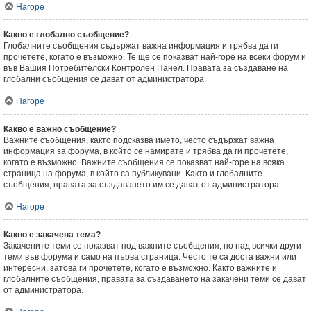
Нагоре
Какво е глобално съобщение?
Глобалните съобщения съдържат важна информация и трябва да ги
прочетете, когато е възможно. Те ще се показват най-горе на всеки форум и
във Вашия Потребителски Контролен Панел. Правата за създаване на
глобални съобщения се дават от администратора.
Нагоре
Какво е важно съобщение?
Важните съобщения, както подсказва името, често съдържат важна
информация за форума, в който се намирате и трябва да ги прочетете,
когато е възможно. Важните съобщения се показват най-горе на всяка
страница на форума, в който са публикувани. Както и глобалните
съобщения, правата за създаването им се дават от администратора.
Нагоре
Какво е закачена тема?
Закачените теми се показват под важните съобщения, но над всички други
теми във форума и само на първа страница. Често те са доста важни или
интересни, затова ги прочетете, когато е възможно. Както важните и
глобалните съобщения, правата за създаването на закачени теми се дават
от администратора.