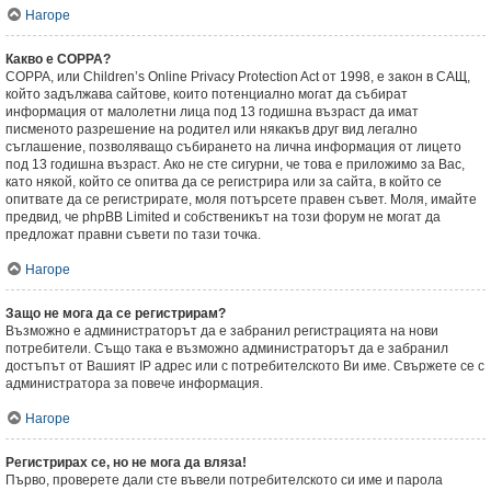
Нагоре
Какво е COPPA?
COPPA, или Children’s Online Privacy Protection Act от 1998, е закон в САЩ,
който задължава сайтове, които потенциално могат да събират
информация от малолетни лица под 13 годишна възраст да имат
писменото разрешение на родител или някакъв друг вид легално
съглашение, позволяващо събирането на лична информация от лицето
под 13 годишна възраст. Ако не сте сигурни, че това е приложимо за Вас,
като някой, който се опитва да се регистрира или за сайта, в който се
опитвате да се регистрирате, моля потърсете правен съвет. Моля, имайте
предвид, че phpBB Limited и собственикът на този форум не могат да
предложат правни съвети по тази точка.
Нагоре
Защо не мога да се регистрирам?
Възможно е администраторът да е забранил регистрацията на нови
потребители. Също така е възможно администраторът да е забранил
достъпът от Вашият IP адрес или с потребителското Ви име. Свържете се с
администратора за повече информация.
Нагоре
Регистрирах се, но не мога да вляза!
Първо, проверете дали сте въвели потребителското си име и парола