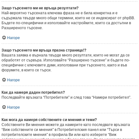
Защо търсенето ми не връща резултати?
Най-вероятно търсената ключова фраза не е била конкретна и е
съдържала твърде много общи термини, които не се индексират от phpBB.
Бъдете по-специфични и използвайте настройките, които са достъпни в
Разширеното търсене.
Нагоре
Защо търсенето ми връща празна страница!?
Вашата заявка е върнала твърде много резултати, които не могат да се
обработят от сървъра. Използвайте “Разширено търсене” и бъдете по-
специфични с ключовите думи, използвани при търсенето, както и във
форумите, в които се търси.
Нагоре
Как да намеря даден потребител?
Последвайте връзката “Потребители” и след това “Намери потребител”.
Нагоре
Как мога да намеря собствените си мнения и теми?
Собствените Ви мнения можете да намерите като последвате връзката
“Виж собствените си мнения” в Потребителския панел или “Търси в
потребителските мнения” в профила Ви или като изберете “Виж