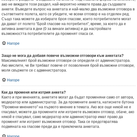
ако не виждате този раздел, най-вероятно нямате права да създавате
анкети. Въведете въпрос на анкетата и най-малко два възможни отговора в
съответните полета, като се убедите, че всеки отговор е на отделен ред.
Също така можете да избирате броя гласове, които потребителите могат
да дават от полето “Брой гласове на потребител”, време, за което да е
активна анкетата в дни (0 за винаги активна) и да настройвате
възможността потребителите да променят гласа си.
Нагоре
Защо не мога да добавя повече възможни отговори към анкетата?
Максималният брой възможни отговори се определя от администратора.
Ако мислите, че Ви трябват повече от позволения брой възможни отговори,
моля свържете се с администратора.
Нагоре
Как да променя или изтрия анкета?
Както и при мненията, анкетите могат да бъдат променяни само от автора,
модератор или администратор. За да промените анкета, натиснете бутона
"Промени мнението" на първото мнение в темата. Ако все още никой не е
гласувал, можете да промените или изтриете възможен отговор, обаче, ако
някой е гласувал, само модератор или администратор имат право да
променят или изтрият възможния отговор. Така се предотвратява
подмяната на гласове преди да е приключила анкетата.
Нагоре