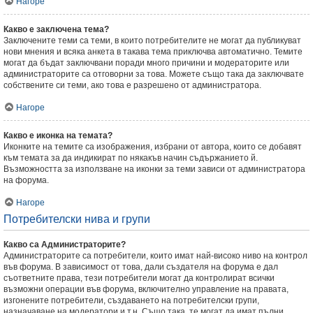
Нагоре
Какво е заключена тема?
Заключените теми са теми, в които потребителите не могат да публикуват
нови мнения и всяка анкета в такава тема приключва автоматично. Темите
могат да бъдат заключвани поради много причини и модераторите или
администраторите са отговорни за това. Можете също така да заключвате
собствените си теми, ако това е разрешено от администратора.
Нагоре
Какво е иконка на темата?
Иконките на темите са изображения, избрани от автора, които се добавят
към темата за да индикират по някакъв начин съдържанието й.
Възможността за използване на иконки за теми зависи от администратора
на форума.
Нагоре
Потребителски нива и групи
Какво са Администраторите?
Администраторите са потребители, които имат най-високо ниво на контрол
във форума. В зависимост от това, дали създателя на форума е дал
съответните права, тези потребители могат да контролират всички
възможни операции във форума, включително управление на правата,
изгонените потребители, създаването на потребителски групи,
назначаване на модератори и т.н. Също така, те могат да имат пълни