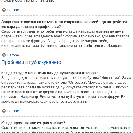
намали броят на мненията Ви.
Нагоре
Защо когато кликна на връзката за изпращане на емейл до потребител
ме кара да влезна в профила си?
Само регистрираните потребители могат да изпращат емейли до други
потребители през вградената емейл форма и то само ако администратора
е разрешил тази функция. За да се предотврати злоупотреба,
използването на тази функция от анонимни потребители е забранено.
Нагоре
Проблеми с публикуването
Как да създам нова тема или да публикувам отговор?
За да създадете нова тема във форум, натиснете бутона "Нова тема". За да
отговорите на тема, натиснете бутона "Отговори". Може да е нужно да се
регистрирате преди да можете да публикувате отговор или тема. Списък с
вашите права във всеки форум е наличен най-долу на страницата с
форумите. Например: Вие можете да публикувате теми в този форум, Вие
можете да прикачвате файлове в този форум и т.н.
Нагоре
Как да променя или изтрия мнение?
Освен ако не сте администратор или модератор, можете да променяте или
изтривате само собствените си мнения. Можете да промените мнението си