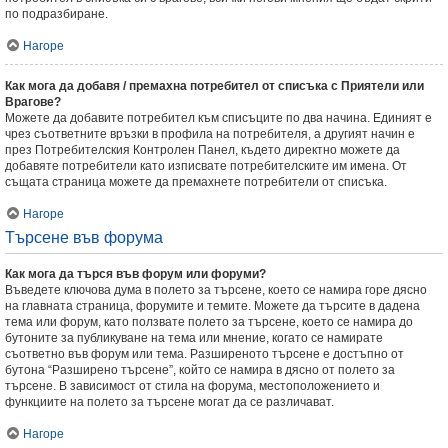
по подразбиране.
Нагоре
Как мога да добавя / премахна потребител от списъка с Приятели или
Врагове?
Можете да добавите потребител към списъците по два начина. Единият е
чрез съответните връзки в профила на потребителя, а другият начин е
през Потребителския Контролен Панел, където директно можете да
добавяте потребители като изписвате потребителските им имена. От
същата страница можете да премахнете потребители от списъка.
Нагоре
Търсене във форума
Как мога да търся във форум или форуми?
Въведете ключова дума в полето за търсене, което се намира горе дясно
на главната страница, форумите и темите. Можете да търсите в дадена
тема или форум, като ползвате полето за търсене, което се намира до
бутоните за публикуване на тема или мнение, когато се намирате
съответно във форум или тема. Разширеното търсене е достъпно от
бутона “Разширено търсене”, който се намира в дясно от полето за
търсене. В зависимост от стила на форума, местоположението и
функциите на полето за търсене могат да се различават.
Нагоре