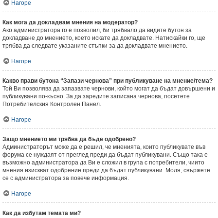
Нагоре
Как мога да докладвам мнения на модератор?
Ако администратора го е позволил, би трябвало да видите бутон за
докладване до мнението, което искате да докладвате. Натискайки го, ще
трябва да следвате указаните стъпки за да докладвате мнението.
Нагоре
Какво прави бутона “Запази чернова” при публикуване на мнение/тема?
Той Ви позволява да запазвате чернови, който могат да бъдат довършени и
публикувани по-късно. За да заредите записана чернова, посетете
Потребителския Контролен Панел.
Нагоре
Защо мнението ми трябва да бъде одобрено?
Администраторът може да е решил, че мненията, които публикувате във
форума се нуждаят от преглед преди да бъдат публикувани. Също така е
възможно администратора да Ви е сложил в група с потребители, чиито
мнения изискват одобрение преди да бъдат публикувани. Моля, свържете
се с администратора за повече информация.
Нагоре
Как да избутам темата ми?