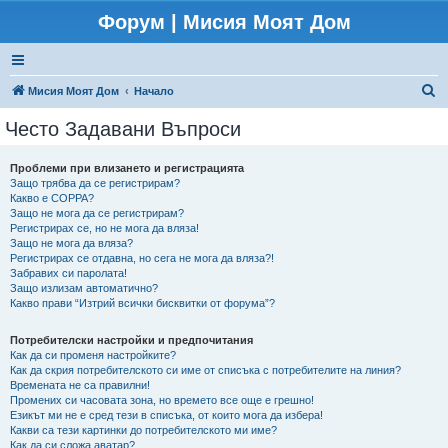
Форум | Мисия Моят Дом
Т
Мисия Моят Дом
Начало
ъ
Често Задавани Въпроси
р
с
Проблеми при влизането и регистрацията
Защо трябва да се регистрирам?
е
Какво е COPPA?
н
Защо не мога да се регистрирам?
Регистрирах се, но не мога да вляза!
е
Защо не мога да вляза?
Регистрирах се отдавна, но сега не мога да вляза?!
Забравих си паролата!
Защо излизам автоматично?
Какво прави “Изтрий всички бисквитки от форума”?
Потребителски настройки и предпочитания
Как да си променя настройките?
Как да скрия потребителското си име от списъка с потребителите на линия?
Времената не са правилни!
Промених си часовата зона, но времето все още е грешно!
Езикът ми не е сред тези в списъка, от които мога да избера!
Какви са тези картинки до потребителското ми име?
Как да си сложа аватар?