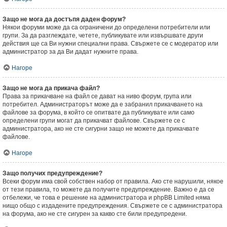
Защо не мога да достъпя даден форум?
Някои форуми може да са ограничени до определени потребители или
групи. За да разглеждате, четете, публикувате или извършвате други
действия ще са Ви нужни специални права. Свържете се с модератор или
администратор за да Ви дадат нужните права.
Нагоре
Защо не мога да прикача файл?
Права за прикачване на файл се дават на ниво форум, група или
потребител. Администраторът може да е забранил прикачването на
файлове за форума, в който се опитвате да публикувате или само
определени групи могат да прикачват файлове. Свържете се с
администратора, ако не сте сигурни защо не можете да прикачвате
файлове.
Нагоре
Защо получих предупреждение?
Всеки форум има свой собствен набор от правила. Ако сте нарушили, някое
от тези правила, то можете да получите предупреждение. Важно е да се
отбележи, че това е решение на администратора и phpBB Limited няма
нищо общо с издадените предупреждения. Свържете се с администратора
на форума, ако не сте сигурен за какво сте били предупредени.