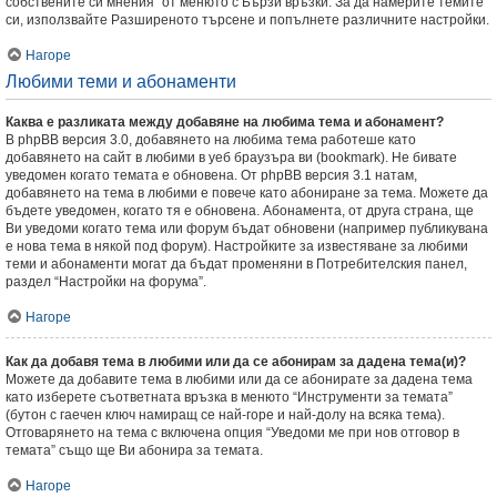
собствените си мнения” от менюто с Бързи връзки. За да намерите темите
си, използвайте Разширеното търсене и попълнете различните настройки.
Нагоре
Любими теми и абонаменти
Каква е разликата между добавяне на любима тема и абонамент?
В phpBB версия 3.0, добавянето на любима тема работеше като
добавянето на сайт в любими в уеб браузъра ви (bookmark). Не бивате
уведомен когато темата е обновена. От phpBB версия 3.1 натам,
добавянето на тема в любими е повече като абониране за тема. Можете да
бъдете уведомен, когато тя е обновена. Абонамента, от друга страна, ще
Ви уведоми когато тема или форум бъдат обновени (например публикувана
е нова тема в някой под форум). Настройките за известяване за любими
теми и абонаменти могат да бъдат променяни в Потребителския панел,
раздел “Настройки на форума”.
Нагоре
Как да добавя тема в любими или да се абонирам за дадена тема(и)?
Можете да добавите тема в любими или да се абонирате за дадена тема
като изберете съответната връзка в менюто “Инструменти за темата”
(бутон с гаечен ключ намиращ се най-горе и най-долу на всяка тема).
Отговарянето на тема с включена опция “Уведоми ме при нов отговор в
темата” също ще Ви абонира за темата.
Нагоре