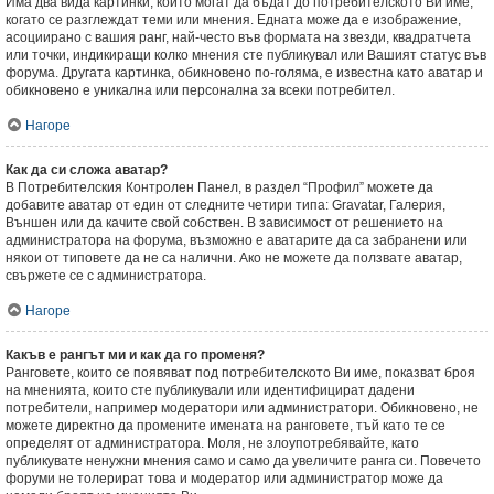
Има два вида картинки, които могат да бъдат до потребителското Ви име,
когато се разглеждат теми или мнения. Едната може да е изображение,
асоциирано с вашия ранг, най-често във формата на звезди, квадратчета
или точки, индикиращи колко мнения сте публикувал или Вашият статус във
форума. Другата картинка, обикновено по-голяма, е известна като аватар и
обикновено е уникална или персонална за всеки потребител.
Нагоре
Как да си сложа аватар?
В Потребителския Контролен Панел, в раздел “Профил” можете да
добавите аватар от един от следните четири типа: Gravatar, Галерия,
Външен или да качите свой собствен. В зависимост от решението на
администратора на форума, възможно е аватарите да са забранени или
някои от типовете да не са налични. Ако не можете да ползвате аватар,
свържете се с администратора.
Нагоре
Какъв е рангът ми и как да го променя?
Ранговете, които се появяват под потребителското Ви име, показват броя
на мненията, които сте публикували или идентифицират дадени
потребители, например модератори или администратори. Обикновено, не
можете директно да промените имената на ранговете, тъй като те се
определят от администратора. Моля, не злоупотребявайте, като
публикувате ненужни мнения само и само да увеличите ранга си. Повечето
форуми не толерират това и модератор или администратор може да