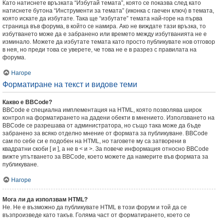
Като натиснете връзката “Избутай темата”, която се показва след като
натиснете бутона “Инструменти за темата” (иконка с гаечен ключ) в темата,
която искате да избутате. Така ще “избутате” темата най-горе на първа
страница във форума, в който се намира. Ако не виждате тази връзка, то
избутването може да е забранено или времето между избутванията не е
изминало. Можете да избутате темата като просто публикувате нов отговор
в нея, но преди това се уверете, че това не е в разрез с правилата на
форума.
Нагоре
Форматиране на текст и видове теми
Какво е BBCode?
BBCode е специална имплементация на HTML, която позволява широк
контрол на форматирането на дадени обекти в мнението. Използването на
BBCode се разрешава от администратора, но също така може да бъде
забранено за всяко отделно мнение от формата за публикуване. BBCode
сам по себе си е подобен на HTML, но таговете му са затворени в
квадратни скоби [ и ], а не в < и >. За повече информация относно BBCode
вижте упътването за BBCode, което можете да намерите във формата за
публикуване.
Нагоре
Мога ли да използвам HTML?
Не. Не е възможно да публикувате HTML в този форум и той да се
възпроизведе като такъв. Голяма част от форматирането, което се