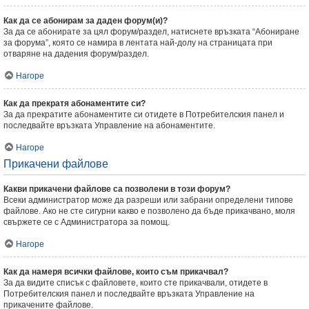
Как да се абонирам за даден форум(и)?
За да се абонирате за цял форум/раздел, натиснете връзката “Абониране
за форума”, която се намира в лентата най-долу на страницата при
отваряне на дадения форум/раздел.
Нагоре
Как да прекратя абонаментите си?
За да прекратите абонаментите си отидете в Потребителския панел и
последвайте връзката Управление на абонаментите.
Нагоре
Прикачени файлове
Какви прикачени файлове са позволени в този форум?
Всеки администратор може да разреши или забрани определени типове
файлове. Ако не сте сигурни какво е позволено да бъде прикачвано, моля
свържете се с Администратора за помощ.
Нагоре
Как да намеря всички файлове, които съм прикачвал?
За да видите списък с файловете, които сте прикачвали, отидете в
Потребителския панел и последвайте връзката Управление на
прикачените файлове.