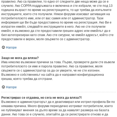
правилно. Ако са правилни, то едно от следните две неща може да се е
случило. Ако COPPA поддръжката е включена и сте избрали, че сте под 13
годишна възраст по време на регистрацията, то ще трябва да изпълните
инструкциите, които сте получили. Някои форуми изискват активация на
потребителското име, или от вас самия или от администратор. Тази
информаия ще Ви бъде предоставена по време на регистрация. Ако Ви е
изпратен емейл, следвайте инструкциите в него. Ако не сте получили
емейл, е възможно да сте предоставили грешен адрес или емейлът да е
бил категоризиран като спам. Ако сте сигурни, че емейл адресът, който сте
предоставили е верен, моля свържете се с администратор.
Нагоре
Защо не мога да вляза?
Има няколко възможни причини за това. Първо, проверете дали сте въвели
потребителското си име и парола правилно. Ако са правилни, моля
свържете се с администратор за да се уверите, че не сте изгонен.
Възможно е собственикът на сайта да е направил конфигурационна
грешка, която трябва да отстрани.
Нагоре
Регистрирах се отдавна, но сега не мога да вляза?!
Възможно е администраторът да е деактивирал или изтрил профила Ви по
някаква причина. Много форуми периодично изтриват потребители, които
не публикуват мнения за дълго време за да намалят размера на базата
данни. Ако това се е случило, опитайте да се регистрирате отново и да