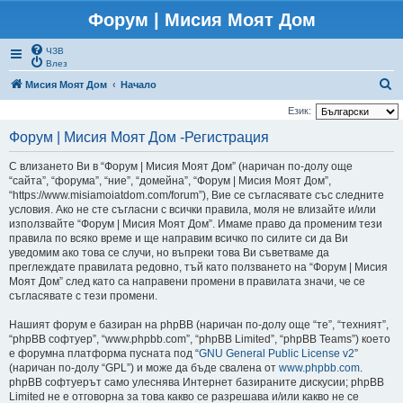
Форум | Мисия Моят Дом
ЧЗВ
Влез
Т
Мисия Моят Дом
Начало
ъ
Език:
р
Форум | Мисия Моят Дом -Регистрация
с
С влизането Ви в “Форум | Мисия Моят Дом” (наричан по-долу още
е
“сайта”, “форума”, “ние”, “домейна”, “Форум | Мисия Моят Дом”,
н
“https://www.misiamoiatdom.com/forum”), Вие се съгласявате със следните
условия. Ако не сте съгласни с всички правила, моля не влизайте и/или
е
използвайте “Форум | Мисия Моят Дом”. Имаме право да променим тези
правила по всяко време и ще направим всичко по силите си да Ви
уведомим ако това се случи, но въпреки това Ви съветваме да
преглеждате правилата редовно, тъй като ползването на “Форум | Мисия
Моят Дом” след като са направени промени в правилата значи, че се
съгласявате с тези промени.
Нашият форум е базиран на phpBB (наричан по-долу още “те”, “техният”,
“phpBB софтуер”, “www.phpbb.com”, “phpBB Limited”, “phpBB Teams”) което
е форумна платформа пусната под “
GNU General Public License v2
”
(наричан по-долу “GPL”) и може да бъде свалена от
www.phpbb.com
.
phpBB софтуерът само улеснява Интернет базираните дискусии; phpBB
Limited не е отговорна за това какво се разрешава и/или какво не се