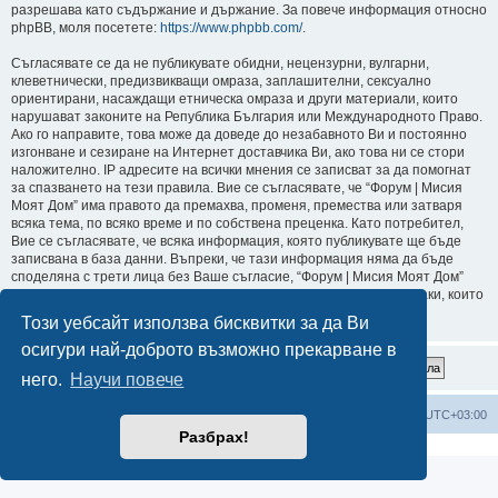
разрешава като съдържание и държание. За повече информация относно
phpBB, моля посетете:
https://www.phpbb.com/
.
Съгласявате се да не публикувате обидни, нецензурни, вулгарни,
клеветнически, предизвикващи омраза, заплашителни, сексуално
ориентирани, насаждащи етническа омраза и други материали, които
нарушават законите на Република България или Международното Право.
Ако го направите, това може да доведе до незабавното Ви и постоянно
изгонване и сезиране на Интернет доставчика Ви, ако това ни се стори
наложително. IP адресите на всички мнения се записват за да помогнат
за спазването на тези правила. Вие се съгласявате, че “Форум | Мисия
Моят Дом” има правото да премахва, променя, премества или затваря
всяка тема, по всяко време и по собствена преценка. Като потребител,
Вие се съгласявате, че всяка информация, която публикувате ще бъде
записвана в база данни. Въпреки, че тази информация няма да бъде
споделяна с трети лица без Ваше съгласие, “Форум | Мисия Моят Дом”
или phpBB не могат да бъдат държани отговорни за хакерски атаки, които
могат да доведат до компрометиране на данните.
Този уебсайт използва бисквитки за да Ви
осигури най-доброто възможно прекарване в
него.
Научи повече
Мисия Моят Дом
Начало
Всички времена са според
UTC+03:00
Разбрах!