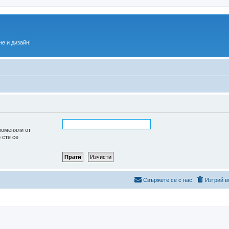
е и дизайн!
роменяли от
 сте се
Свържете се с нас
Изтрий в