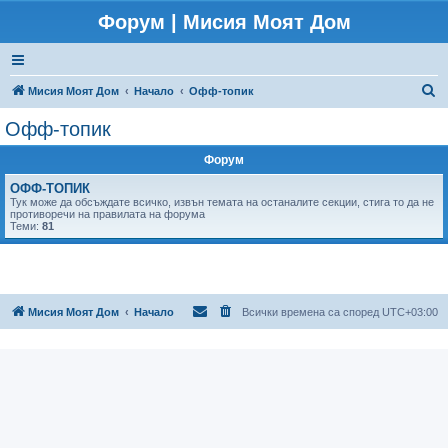
Форум | Мисия Моят Дом
Т
Мисия Моят Дом
Начало
Офф-топик
ъ
Офф-топик
р
Форум
с
е
ОФФ-ТОПИК
Тук може да обсъждате всичко, извън темата на останалите секции, стига то да не
н
противоречи на правилата на форума
Теми:
81
е
Мисия Моят Дом
Начало
Всички времена са според
UTC+03:00