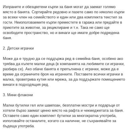
Изпраните и обезцветени кърпи за баня могат да заемат голямо
място в банята. Сортирайте редовно и пазете само по няколко кърпи
за всеки член на семейството и един или два комплекта текстил за
гости. Неизползваемите кърпи преместете в гаража или предайте в
приютите за животни, за рециклиране и т.н. Така не само ще
освободите пространство, но и винаги ще имате добре подредена
баня.
2. Детски играчки
Може да е трудно да се поддържа ред в семейна баня, особено ако
трябва да къпете малки деца (в компанията на любимите си играчки,
разбира се). Ако обаче банята е препълнена с играчки, може да е
време да ограничите броя на играчките. Поставете всички играчки в
малка, проветрива кутия или мрежа, за да поддържате помещението
винаги в подходящия ред.
3. Мини флакони
Малки бутилки гел или шампоан, безплатни мостри и подаръци от
хотели бързо заемат ценно място на рафта и чекмеджетата за баня.
Оставете само един комплект бутилки за многократна употреба,
използвайте останалите, когато са налични, не съхранявайте за
бъдеща употреба.