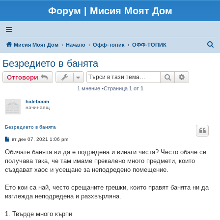
Форум | Мисия Моят Дом
Т
Мисия Моят Дом
Начало
Офф-топик
ОФФ-ТОПИК
ъ
Безредието в банята
р
Търсене
Разширено
Отговори
с
1 мнение •Страница
1
от
1
е
hideboom
н
начинаещ
е
Безредието в банята
М
вт дек 07, 2021 1:06 pm
н
е
Обичате банята ви да е подредена и винаги чиста? Често обаче се
н
получава така, че там имаме прекалено много предмети, които
и
е
създават хаос и усещане за неподредено помещение.
Ето кои са най, често срещаните грешки, които правят банята ни да
изглежда неподредена и разхвърляна.
1. Твърде много кърпи