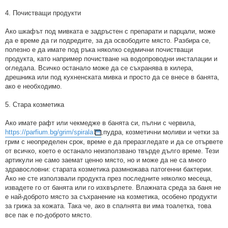
4. Почистващи продукти
Ако шкафът под мивката е задръстен с препарати и парцали, може
да е време да ги подредите, за да освободите място. Разбира се,
полезно е да имате под ръка няколко седмични почистващи
продукта, като например почистване на водопроводни инсталации и
огледала. Всичко останало може да се съхранява в килера,
дрешника или под кухненската мивка и просто да се внесе в банята,
ако е необходимо.
5. Стара козметика
Ако имате рафт или чекмедже в банята си, пълни с червила,
https://parfium.bg/grim/spirala
,пудра, козметични моливи и четки за
грим с неопределен срок, време е да преразгледате и да се отървете
от всичко, което е останало неизползвано твърде дълго време. Тези
артикули не само заемат ценно място, но и може да не са много
здравословни: старата козметика размножава патогенни бактерии.
Ако не сте използвали продукта през последните няколко месеца,
извадете го от банята или го изхвърлете. Влажната среда за баня не
е най-доброто място за съхранение на козметика, особено продукти
за грижа за кожата. Така че, ако в спалнята ви има тоалетка, това
все пак е по-доброто място.