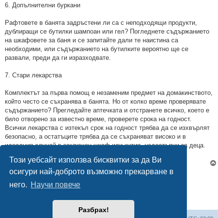
6. Допълнителни буркани
Рафтовете в банята задръстени ли са с неподходящи продукти,
дублиращи се бутилки шампоан или гел? Погледнете съдържанието
на шкафовете за баня и се запитайте дали те наистина са
необходими, или съдържанието на бутилките вероятно ще се
развали, преди да ги изразходвате.
7. Стари лекарства
Комплектът за първа помощ е незаменим предмет на домакинството,
който често се съхранява в банята. Но от колко време проверявате
съдържанието? Прегледайте аптечката и отстранете всичко, което е
било отворено за известно време, проверете срока на годност.
Всички лекарства с изтекъл срок на годност трябва да се изхвърлят
безопасно, а остатъците трябва да се съхраняват високо и в
идеалния случай в заключен шкаф или кутия, недостъпни за деца.
информация от
https://topnovini.net/
Този уебсайт използва бисквитки за да Ви
осигури най-доброто възможно прекарване в
Отговори
него.
Научи повече
1 мнение •Страница
1
от
1
Разбрах!