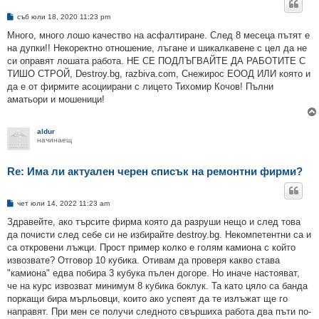
М
съб юли 18, 2020 11:23 pm
н
е
Много, много лошо качество на асфалтиране. След 8 месеца пътят е
н
на дупки!! Некоректно отношение, лъгане и шикалкавене с цел да не
и
е
си оправят лошата работа. НЕ СЕ ПОДЛЪГВАЙТЕ ДА РАБОТИТЕ С
ТИШО СТРОЙ, Destroy.bg, razbiva.com, Снежирос ЕООД ИЛИ която и
да е от фирмите асоциирани с лицето Тихомир Кочов! Пълни
аматьори и мошеници!
aldur
начинаещ
Re: Има ли актуален черен списък на ремонтни фирми?
М
чет юли 14, 2022 11:23 am
н
е
Здравейте, ако търсите фирма която да разруши нещо и след това
н
да почисти след себе си не избирайте destroy.bg. Некомпетентни са и
и
е
са откровени лъжци. Прост пример колко е голям камиона с който
извозвате? Отговор 10 кубика. Отивам да проверя какво става
"камиона" едва побира 3 кубука пълен догоре. Но иначе настояват,
че на курс извозват минимум 8 кубика боклук. Та като цяло са банда
поркащи бира мърльовци, които ако успеят да те излъжат ще го
направят. При мен се получи следното свършиха работа два пъти по-