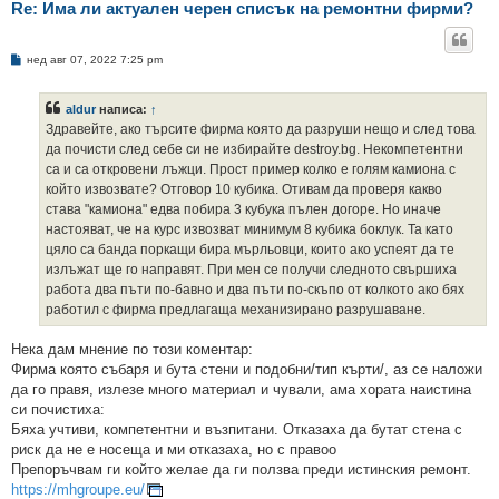
Re: Има ли актуален черен списък на ремонтни фирми?
М
нед авг 07, 2022 7:25 pm
н
е
н
aldur
написа:
↑
и
е
Здравейте, ако търсите фирма която да разруши нещо и след това
да почисти след себе си не избирайте destroy.bg. Некомпетентни
са и са откровени лъжци. Прост пример колко е голям камиона с
който извозвате? Отговор 10 кубика. Отивам да проверя какво
става "камиона" едва побира 3 кубука пълен догоре. Но иначе
настояват, че на курс извозват минимум 8 кубика боклук. Та като
цяло са банда поркащи бира мърльовци, които ако успеят да те
излъжат ще го направят. При мен се получи следното свършиха
работа два пъти по-бавно и два пъти по-скъпо от колкото ако бях
работил с фирма предлагаща механизирано разрушаване.
Нека дам мнение по този коментар:
Фирма която събаря и бута стени и подобни/тип кърти/, аз се наложи
да го правя, излезе много материал и чували, ама хората наистина
си почистиха:
Бяха учтиви, компетентни и възпитани. Отказаха да бутат стена с
риск да не е носеща и ми отказаха, но с правоо
Препоръчвам ги който желае да ги ползва преди истинския ремонт.
https://mhgroupe.eu/