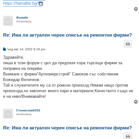
https://hamalite.bg/
Филибе
начинаещ
Re: Има ли актуален черен списък на ремонтни фирми?
М
нед авг 14, 2022 9:16 pm
н
е
Здравейте,
н
пиша в този форум с цел да предпазя хора търсещи фирми за
и
е
поправка на покриви.
Внимане с фирма"Арткомерсстрой" Самоков със собственик
Божидар Величков.
Той и служителите му са от ромски произход.Нямам нищо против
произхода,но завличат много пари и материали.Качеството също не
е на ниво!Внимавайте!
Станислав4352
начинаещ
Re: Има ли актуален черен списък на ремонтни фирми?