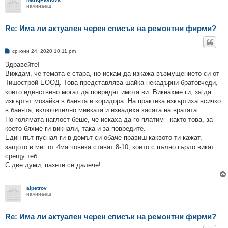
начинаещ
Re: Има ли актуален черен списък на ремонтни фирми?
М
ср юни 24, 2020 10:11 pm
н
е
Здравейте!
н
Виждам, че темата е стара, но искам да изкажа възмущението си от
и
е
Тишострой ЕООД. Това представлява шайка некадърни братовчеди,
които единствено могат да повредят имота ви. Викнахме ги, за да
изкъртят мозайка в банята и коридора. На практика изкъртиха всичко
в банята, включително мивката и извадиха касата на вратата.
По-голямата наглост беше, че искаха да го платим - както това, за
което бяхме ги викнали, така и за повредите.
Един път пуснал ги в домът си обаче правиш каквото ти кажат,
защото в миг от 4ма човека стават 8-10, които с пълно гърло викат
срещу теб.
С две думи, пазете се далече!
aipetrov
начинаещ
Re: Има ли актуален черен списък на ремонтни фирми?