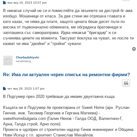
М
пон яну 16, 2023 10:07 pm
н
е
В никакъв случай не си и помисляйте да звъннете на дестрой.бг ама
н
изобщо. Мошеници от класа. За две стени ми отрязаха главата и
и
е
като казах, че няма да платя, защото цената беше десет пъти по
висока от първоначално обявената, ме обградиха братовчеди и
заплашиха със саморазправа. Идва някакъв "бригадир" и си
съчинява цените на момента. Таксуват боклука на чувал, но после ти
казват че има "двойни" и "тройни" чували.
Chorbadzhiyski
начинаещ
Re: Има ли актуален черен списък на ремонтни фирми?
М
чет яну 26, 2023 1:07 pm
н
е
В Подгумер през 2020 трябваше да имаме двуетажна къща.
н
и
е
Къщата ни в Подгумер бе проектирана от Sweet Home (арх. Руслан
Гинчев, инж. Тихомир Георгиев и Гергана Матеева) -
sweethomebulgaria.com (Галин Ненов - Галда ООД, Валентино-Г,
Арна, Галда строй, Арно поле).
Проекта е одобрен от строителен надзор Гинев инженеринг и Община
Нови Искър с гл. архитект Станислав Михайлов.