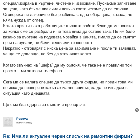
специализирана в къртене, чистене и извозване. Пуснахме запитване
за цена, като бяхме включили всичко което искаме да се свърши.
Оговориха ни лаконично без разбивка с една обща цена, казаха, че
няма нужда от оглед.
Когато пристигнаха работниците първата работа беше да ме попитат
за колко сме се разбрали и че това няма да остане така. Не им било
казано за къртене на подовата мозайка в банята, имало да се смятат
цени на чували, не били включили транспорта.
Накратко - отговарят с ниска цена за зарибяване и после ти заявяват,
че ще се доплаща, но без да уточняват колко.
Когато звъннах на "шефа" да му обясня, че така не е правилно той
просто... ми затвори телефона.
Сега ми се налага спешно да търся друга фирма, но преди това ми
се иска да проверя някакъв актуален списък, за да не изпадам в
ситуация като днешната.
Ще съм благодарна за съвети и препоръки.
Popova
начинаещ
Re: Има ли актуален черен списък на ремонтни фирми?