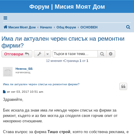
Форум | Мисия Моят Дом
Т
Мисия Моят Дом
Начало
Общ Форум
ОСНОВЕН
ъ
Има ли актуален черен списък на ремонтни
р
фирми?
с
Търсене
Разширено
Отговори
е
12 мнения •Страница
1
от
1
н
Невена_ББ
е
начинаещ
Има ли актуален черен списък на ремонтни фирми?
М
вт окт 03, 2017 10:51 am
н
е
Здравейте,
н
и
е
Бих искала да знам има ли някъде черен списък на фирми за
ремонт, където и аз бих могла да споделя своя горчив опит от
некорекно отношение.
Става въпрос за фирма
Тишо строй
, която по собствена реклама, е