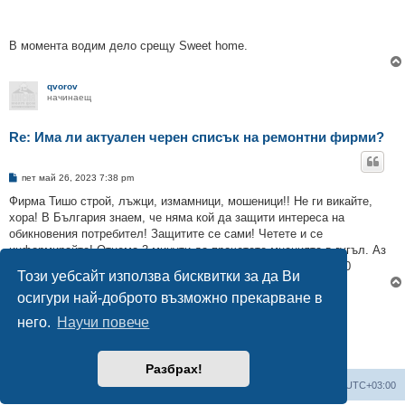
В момента водим дело срещу Sweet home.
qvorov
начинаещ
Re: Има ли актуален черен списък на ремонтни фирми?
М
пет май 26, 2023 7:38 pm
н
е
Фирма Тишо строй, лъжци, измамници, мошеници!! Не ги викайте,
н
хора! В България знаем, че няма кой да защити интереса на
и
е
обикновения потребител! Защитите се сами! Четете и се
информирайте! Отнема 3 минути да прочетете мненията в гугъл. Аз
ге го направих и платих над 1000лв за нещо което струва 100
Този уебсайт използва бисквитки за да Ви
осигури най-доброто възможно прекарване в
Отговори
него.
Научи повече
12 мнения •Страница
1
от
1
Разбрах!
Мисия Моят Дом
Начало
Всички времена са според
UTC+03:00