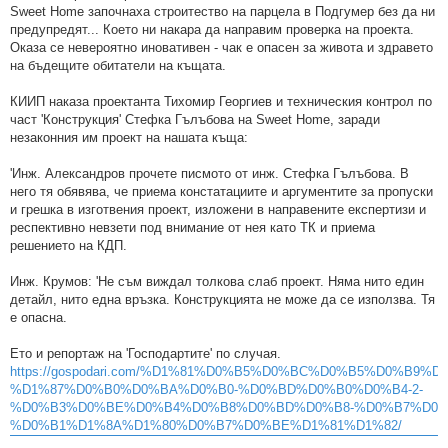
Sweеt Home започнаха строитество на парцела в Подгумер без да ни
предупредят... Което ни накара да направим проверка на проекта.
Оказа се невероятно иновативен - чак е опасен за живота и здравето
на бъдещите обитатели на къщата.
КИИП наказа проектанта Тихомир Георгиев и техническия контрол по
част 'Конструкция' Стефка Гълъбова на Sweet Home, заради
незаконния им проект на нашата къща:
'Инж. Александров прочете писмото от инж. Стефка Гълъбова. В
него тя обявява, че приема констатациите и аргументите за пропуски
и грешка в изготвения проект, изложени в направените експертизи и
респективно невзети под внимание от нея като ТК и приема
решението на КДП.
Инж. Крумов: 'Не съм виждал толкова слаб проект. Няма нито един
детайл, нито една връзка. Конструкцията не може да се използва. Тя
е опасна.
Ето и репортаж на 'Господартите' по случая.
https://gospodari.com/%D1%81%D0%B5%D0%BC%D0%B5%D0%B9%
%D1%87%D0%B0%D0%BA%D0%B0-%D0%BD%D0%B0%D0%B4-2-
%D0%B3%D0%BE%D0%B4%D0%B8%D0%BD%D0%B8-%D0%B7%D0%
%D0%B1%D1%8A%D1%80%D0%B7%D0%BE%D1%81%D1%82/