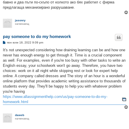
бавно и два пъти по-скъпо от колкото ако бях работил с фирма
предлагаща механизирано разрушаване.
jasonry
начинаещ
pay someone to do my homework
М
пон юли 18, 2022 9:09 pm
н
е
It's not unexpected considering how draining learning can be and how one
н
never has enough energy to get through it. Time is a crucial component
и
е
as well. For examples, even if you're too busy with other tasks to write an
English essay, your schoolwork won't go away. Therefore, you have two
choices: work on it all night while skipping rest or look for expert help
online. A company called dresses and The story of an hour is a wonderful
online platform that provides academic writing assistance to thousands of
students every day. They'll be happy to help you with whatever problem
you're having
https://www.allassignmenthelp.com/us/pay-someone-to-do-my-
homework.html
daweb
начинаещ