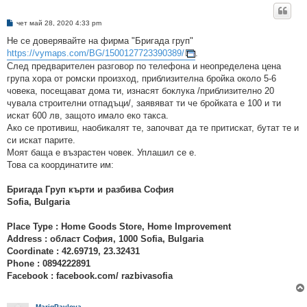
М
чет май 28, 2020 4:33 pm
н
е
Не се доверявайте на фирма "Бригада груп"
н
https://vymaps.com/BG/1500127723390389/
.
и
е
След предварителен разговор по телефона и неопределена цена
група хора от ромски произход, приблизителна бройка около 5-6
човека, посещават дома ти, изнасят боклука /приблизително 20
чувала строителни отпадъци/, заявяват ти че бройката е 100 и ти
искат 600 лв, защото имало еко такса.
Ако се противиш, наобикалят те, започват да те притискат, бутат те и
си искат парите.
Моят баща е възрастен човек. Уплашил се е.
Това са координатите им:
Бригада Груп кърти и разбива София
Sofia, Bulgaria
Place Type : Home Goods Store, Home Improvement
Address : област София, 1000 Sofia, Bulgaria
Coordinate : 42.69719, 23.32431
Phone : 0894222891
Facebook : facebook.com/ razbivasofia
MariqPavlova